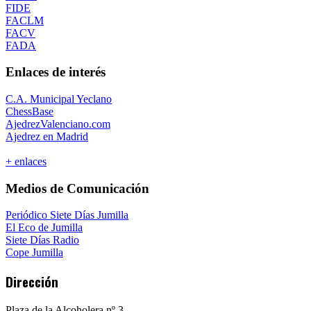
FIDE
FACLM
FACV
FADA
Enlaces de interés
C.A. Municipal Yeclano
ChessBase
AjedrezValenciano.com
Ajedrez en Madrid
+ enlaces
Medios de Comunicación
Periódico Siete Días Jumilla
El Eco de Jumilla
Siete Días Radio
Cope Jumilla
Dirección
Plaza de la Alcoholera nº 3