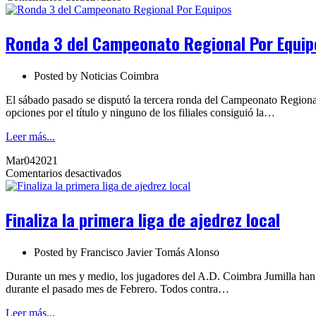
Ronda
3
del
Ronda 3 del Campeonato Regional Por Equip
Campeonato
Regional
Por
Posted by
Noticias Coimbra
Equipos
El sábado pasado se disputó la tercera ronda del Campeonato Regional
opciones por el título y ninguno de los filiales consiguió la…
Leer más...
Mar
04
2021
en
Comentarios desactivados
Finaliza
la
primera
Finaliza la primera liga de ajedrez local
liga
de
ajedrez
Posted by
Francisco Javier Tomás Alonso
local
Durante un mes y medio, los jugadores del A.D. Coimbra Jumilla han d
durante el pasado mes de Febrero. Todos contra…
Leer más...