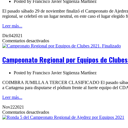
Posted by
Francisco Javier Sigüenza Martínez
2025.
Ronda
El pasado sábado 29 de noviembre finalizó el Campeonato de Ajedrez
7
regional, se celebró en un lugar neutral, en este caso el lugar elegido
Leer más...
Dic
04
2021
en
Comentarios desactivados
Campeonato
Regional
por
Campeonato Regional por Equipos de Clubes 
Equipos
de
Clubes
Posted by
Francisco Javier Sigüenza Martínez
2021.
Finalizado
COIMBRA JUMILLA A TERCER CLASIFICADO El pasado sábado se disput
a Cartagena para disputarse el pódium frente al fuerte equipo del 
Leer más...
Nov
22
2021
en
Comentarios desactivados
Ronda
5
del