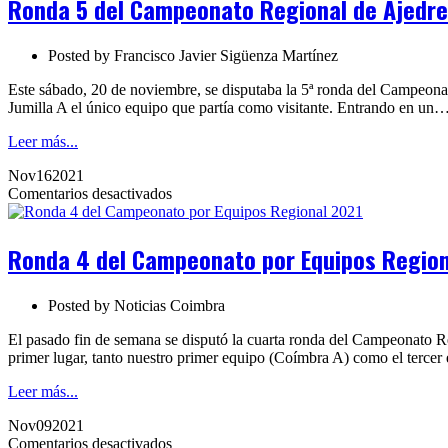
Ronda 5 del Campeonato Regional de Ajedre
Campeonato
Regional
de
Posted by
Francisco Javier Sigüenza Martínez
Ajedrez
por
Este sábado, 20 de noviembre, se disputaba la 5ª ronda del Campeonat
Equipos
Jumilla A el único equipo que partía como visitante. Entrando en un
2021
Leer más...
Nov
16
2021
en
Comentarios desactivados
Ronda
4
del
Ronda 4 del Campeonato por Equipos Region
Campeonato
por
Equipos
Posted by
Noticias Coimbra
Regional
2021
El pasado fin de semana se disputó la cuarta ronda del Campeonato R
primer lugar, tanto nuestro primer equipo (Coímbra A) como el terc
Leer más...
Nov
09
2021
en
Comentarios desactivados