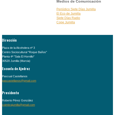
Medios de Comunicación
Periódico Siete Días Jumilla
El Eco de Jumilla
Siete Días Radio
Cope Jumilla
Dirección
Plaza de la Alcoholera nº 3
Centro Sociocultural "Roque Baños"
Planta 4ª "Sala El Hornillo"
30520 Jumilla (Murcia)
Escuela de Ajedrez
Pascual Castellanos
pascastellanos@gmail.com
Presidente
Roberto Pérez González
coimbrajumilla@gmail.com