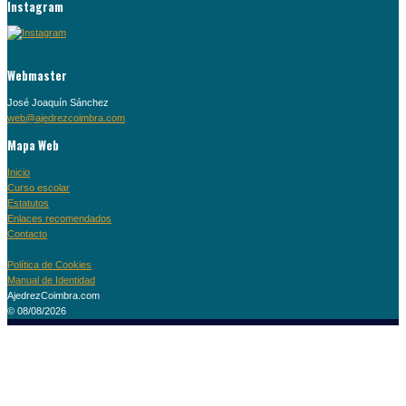
Instagram
Webmaster
José Joaquín Sánchez
web@ajedrezcoimbra.com
Mapa Web
Inicio
Curso escolar
Estatutos
Enlaces recomendados
Contacto
Política de Cookies
Manual de Identidad
AjedrezCoimbra.com
© 08/08/2026