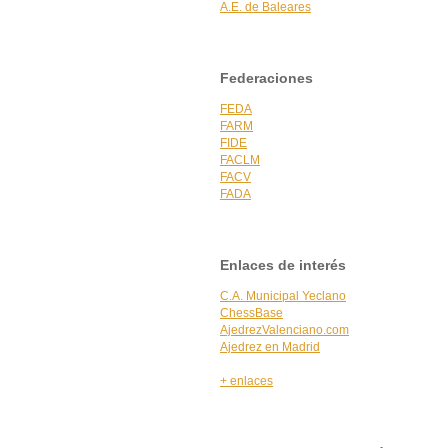
A.E. de Baleares
Federaciones
FEDA
FARM
FIDE
FACLM
FACV
FADA
Enlaces de interés
C.A. Municipal Yeclano
ChessBase
AjedrezValenciano.com
Ajedrez en Madrid
+ enlaces