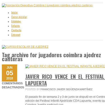
Inicio
Curso escolar
Estatutos
Enlaces
Contacto
Extranet
Tag archive
for jugadores coimbra ajedrez
canteras
JUN
05
JAVIER RICO VENCE EN EL FESTIVAL
2018
LAPUERTA
COMENTARIOS
DESACTIVADOS
POSTED BY
FRANCISCO JAVIER SIGÜENZA MARTÍNEZ
EN
JAVIER
El pasado fin de semana 2 y 3 de junio se disputó en el Centr
RICO
edición del Festival Infantil Ajedrízate CDA Lapuerta, evento qu
VENCE
Coimbra Jumilla participó con…