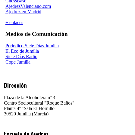
ChessBase
AjedrezValenciano.com
Ajedrez en Madrid
+ enlaces
Medios de Comunicación
Periódico Siete Días Jumilla
El Eco de Jumilla
Siete Días Radio
Cope Jumilla
Dirección
Plaza de la Alcoholera nº 3
Centro Sociocultural "Roque Baños"
Planta 4ª "Sala El Hornillo"
30520 Jumilla (Murcia)
Escuela de Ajedrez