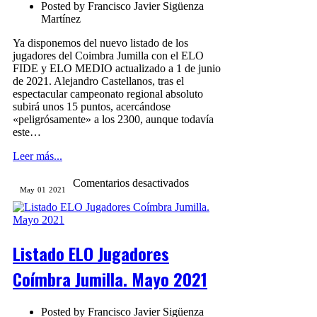
Posted by
Francisco Javier Sigüenza
Martínez
Ya disponemos del nuevo listado de los
jugadores del Coimbra Jumilla con el ELO
FIDE y ELO MEDIO actualizado a 1 de junio
de 2021. Alejandro Castellanos, tras el
espectacular campeonato regional absoluto
subirá unos 15 puntos, acercándose
«peligrósamente» a los 2300, aunque todavía
este…
Leer más...
en
Comentarios desactivados
May
01
2021
Listado
ELO
Jugadores
Coímbra
Jumilla.
Listado ELO Jugadores
Mayo
2021
Coímbra Jumilla. Mayo 2021
Posted by
Francisco Javier Sigüenza