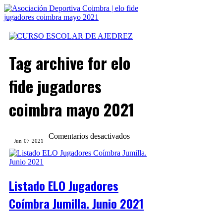
Tag archive
for elo
fide jugadores
coimbra mayo 2021
en
Comentarios desactivados
Jun
07
2021
Listado
ELO
Jugadores
Coímbra
Jumilla.
Listado ELO Jugadores
Junio
2021
Coímbra Jumilla. Junio 2021