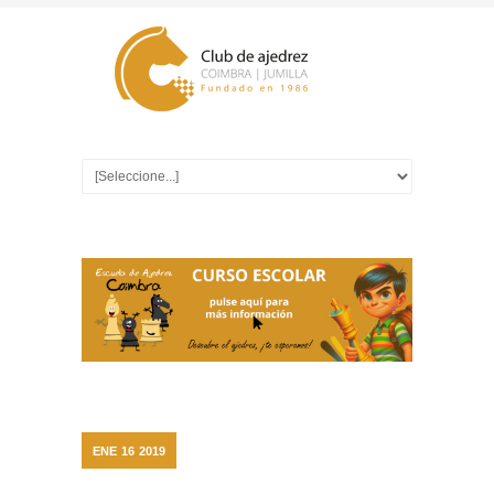
ENE
16
2019