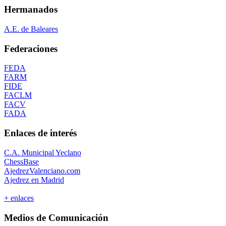
Hermanados
A.E. de Baleares
Federaciones
FEDA
FARM
FIDE
FACLM
FACV
FADA
Enlaces de interés
C.A. Municipal Yeclano
ChessBase
AjedrezValenciano.com
Ajedrez en Madrid
+ enlaces
Medios de Comunicación