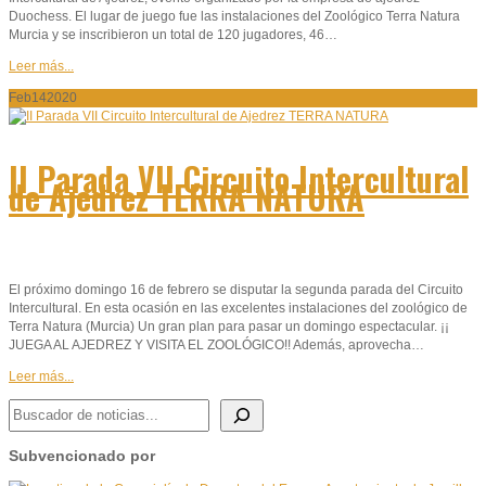
Duochess. El lugar de juego fue las instalaciones del Zoológico Terra Natura
Murcia y se inscribieron un total de 120 jugadores, 46…
Leer más...
Feb
14
2020
II Parada VII Circuito Intercultural
de Ajedrez TERRA NATURA
El próximo domingo 16 de febrero se disputar la segunda parada del Circuito
Intercultural. En esta ocasión en las excelentes instalaciones del zoológico de
Terra Natura (Murcia) Un gran plan para pasar un domingo espectacular. ¡¡
JUEGA AL AJEDREZ Y VISITA EL ZOOLÓGICO!! Además, aprovecha…
Leer más...
BUSCADOR DE NOTICIAS
Subvencionado por