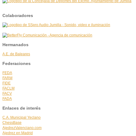
Colaboradores
Hermanados
A.E. de Baleares
Federaciones
FEDA
FARM
FIDE
FACLM
FACV
FADA
Enlaces de interés
C.A. Municipal Yeclano
ChessBase
AjedrezValenciano.com
Ajedrez en Madrid