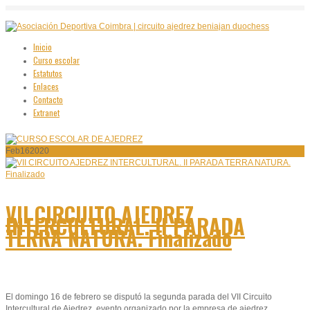
Inicio
Curso escolar
Estatutos
Enlaces
Contacto
Extranet
Feb
16
2020
VII CIRCUITO AJEDREZ
INTERCULTURAL. II PARADA
TERRA NATURA. Finalizado
El domingo 16 de febrero se disputó la segunda parada del VII Circuito
Intercultural de Ajedrez, evento organizado por la empresa de ajedrez