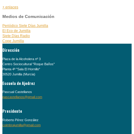
+ enlaces
Medios de Comunicación
Periódico Siete Días Jumilla
El Eco de Jumilla
Siete Días Radio
Cope Jumilla
Dirección
Plaza de la Alcoholera nº 3
Centro Sociocultural "Roque Baños"
Planta 4ª "Sala El Hornillo"
30520 Jumilla (Murcia)
Escuela de Ajedrez
Pascual Castellanos
pascastellanos@gmail.com
Presidente
Roberto Pérez González
coimbrajumilla@gmail.com