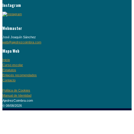
Instagram
Webmaster
José Joaquín Sánchez
web@ajedrezcoimbra.com
Mapa Web
Inicio
Curso escolar
Estatutos
Enlaces recomendados
Contacto
Política de Cookies
Manual de Identidad
AjedrezCoimbra.com
© 08/08/2026