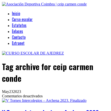
Inicio
Curso escolar
Estatutos
Enlaces
Contacto
Extranet
Tag archive
for ceip carmen
conde
May
23
2023
en
Comentarios desactivados
V
Torneo
Intercolegios