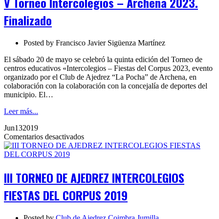
V Torneo Intercolegios – Archena 2023.
–
Archena
Finalizado
2023.
Finalizado
Posted by
Francisco Javier Sigüenza Martínez
El sábado 20 de mayo se celebró la quinta edición del Torneo de
centros educativos «Intercolegios – Fiestas del Corpus 2023, evento
organizado por el Club de Ajedrez “La Pocha” de Archena, en
colaboración con la colaboración con la concejalía de deportes del
municipio. El…
Leer más...
Jun
13
2019
en
Comentarios desactivados
III
TORNEO
DE
AJEDREZ
III TORNEO DE AJEDREZ INTERCOLEGIOS
INTERCOLEGIOS
FIESTAS
FIESTAS DEL CORPUS 2019
DEL
CORPUS
2019
Posted by
Club de Ajedrez Coimbra Jumilla