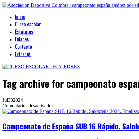
Inicio
Curso escolar
Estatutos
Enlaces
Contacto
Extranet
Tag archive
for campeonato españ
Jul
30
2024
en
Comentarios desactivados
Campeonato
de
España
Campeonato de España SUB 16 Rápido. Salob
SUB
16
Rápido.