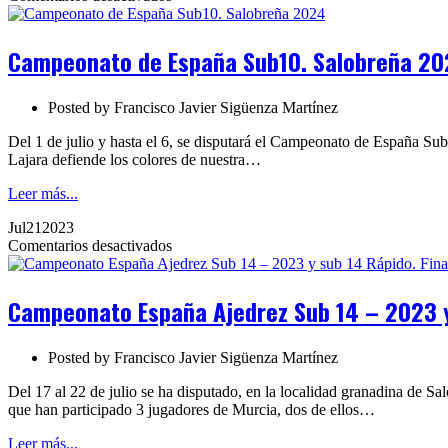
Campeonato
de
España
Campeonato de España Sub10. Salobreña 2
Sub10.
Salobreña
2024
Posted by
Francisco Javier Sigüenza Martínez
Del 1 de julio y hasta el 6, se disputará el Campeonato de España Sub
Lajara defiende los colores de nuestra…
Leer más...
Jul
21
2023
en
Comentarios desactivados
Campeonato
España
Ajedrez
Campeonato España Ajedrez Sub 14 – 2023 y 
Sub
14
–
Posted by
Francisco Javier Sigüenza Martínez
2023
y
Del 17 al 22 de julio se ha disputado, en la localidad granadina de
sub
que han participado 3 jugadores de Murcia, dos de ellos…
14
Rápido.
Leer más...