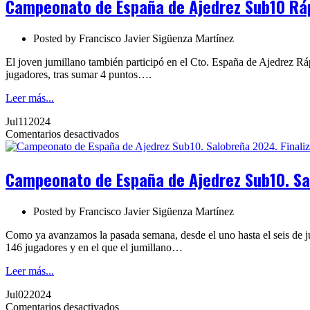
Campeonato de España de Ajedrez Sub10 Ráp
de
Ajedrez
Sub10
Posted by
Francisco Javier Sigüenza Martínez
Rápido.
Salobreña
El joven jumillano también participó en el Cto. España de Ajedrez Rápi
2024.
jugadores, tras sumar 4 puntos….
Finalizado
Leer más...
Jul
11
2024
en
Comentarios desactivados
Campeonato
de
España
Campeonato de España de Ajedrez Sub10. Sa
de
Ajedrez
Sub10.
Posted by
Francisco Javier Sigüenza Martínez
Salobreña
2024.
Como ya avanzamos la pasada semana, desde el uno hasta el seis de j
Finalizado
146 jugadores y en el que el jumillano…
Leer más...
Jul
02
2024
en
Comentarios desactivados