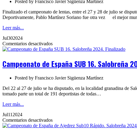
Posted by
Francisco Javier Sigüenza Martínez
Salobreña
2024.
Finalizado el campeonato de lentas, entre el 27 y 28 de julio se dis
Finalizado
Deportivamente, Pablo Martínez Soriano fue otra vez el mejor mur
Leer más...
Jul
30
2024
en
Comentarios desactivados
Campeonato
de
España
Campeonato de España SUB 16. Salobreña 20
SUB
16.
Salobreña
Posted by
Francisco Javier Sigüenza Martínez
2024.
Finalizado
Del 22 al 27 de julio se ha disputado, en la localidad granadina de
tomado parte un total de 191 deportistas de todas…
Leer más...
Jul
11
2024
en
Comentarios desactivados
Campeonato
de
España