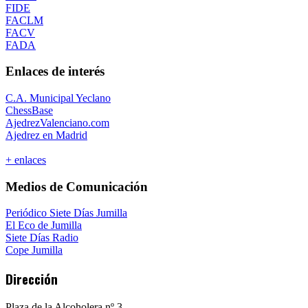
FIDE
FACLM
FACV
FADA
Enlaces de interés
C.A. Municipal Yeclano
ChessBase
AjedrezValenciano.com
Ajedrez en Madrid
+ enlaces
Medios de Comunicación
Periódico Siete Días Jumilla
El Eco de Jumilla
Siete Días Radio
Cope Jumilla
Dirección
Plaza de la Alcoholera nº 3