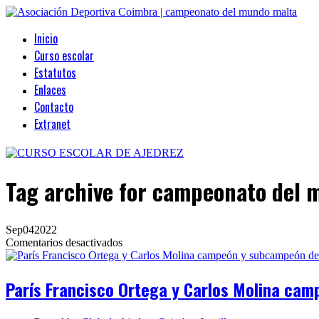
Inicio
Curso escolar
Estatutos
Enlaces
Contacto
Extranet
Tag archive
for campeonato del 
Sep
04
2022
en
Comentarios desactivados
París
Francisco
Ortega
París Francisco Ortega y Carlos Molina ca
y
Carlos
Molina