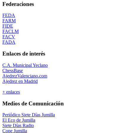
Federaciones
FEDA
FARM
FIDE
FACLM
FACV
FADA
Enlaces de interés
C.A. Municipal Yeclano
ChessBase
AjedrezValenciano.com
Ajedrez en Madrid
+ enlaces
Medios de Comunicación
Periódico Siete Días Jumilla
El Eco de Jumilla
Siete Días Radio
Cope Jumilla