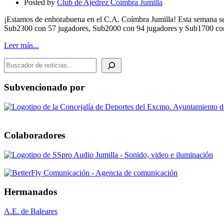
Posted by
Club de Ajedrez Coimbra Jumilla
campeón
y
¡Estamos de enhorabuena en el C.A. Coímbra Jumilla! Esta semana se
subcampeón
Sub2300 con 57 jugadores, Sub2000 con 94 jugadores y Sub1700 c
de
España
Leer más...
Sub-
BUSCADOR DE NOTICIAS
1700
Subvencionado por
Colaboradores
Hermanados
A.E. de Baleares