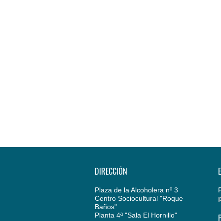
DIRECCIÓN
Plaza de la Alcoholera nº 3
Centro Sociocultural "Roque
Baños"
Planta 4ª "Sala El Hornillo"