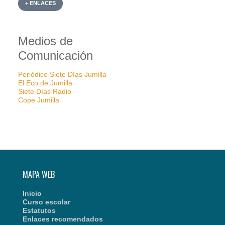
+ ENLACES
Medios de
Comunicación
Periódico Siete Días Jumilla
El Eco de Jumilla
Siete Días Radio
Cope Jumilla
MAPA WEB
Inicio
Curso escolar
Estatutos
Enlaces recomendados