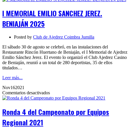
MEMORIAL
EMILIO
I MEMORIAL EMILIO SANCHEZ JEREZ.
SANCHEZ
JEREZ.
BENIAJÁN 2025
BENIAJÁN
2025
Posted by
Club de Ajedrez Coimbra Jumilla
El sábado 30 de agosto se celebró, en las instalaciones del
Restaurante Rincón Huertano de Beniaján, el I Memorial de Ajedrez
Emilio Sánchez Jerez. El evento lo organizó el Club Ajedrez Casino
de Beniaján, reunió a un total de 280 deportistas, 35 de ellos
titulados…
Leer más...
Nov
16
2021
en
Comentarios desactivados
Ronda
4
del
Ronda 4 del Campeonato por Equipos
Campeonato
por
Regional 2021
Equipos
Regional