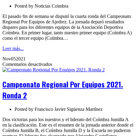
2021
Posted by
Noticias Coimbra
El pasado fin de semana se disputó la cuarta ronda del Campeonato
Regional Por Equipos de Ajedrez. La jornada deparó resultados
dispares para los diferentes equipos de la Asociación Deportiva
Coímbra. En primer lugar, tanto nuestro primer equipo (Coímbra A)
como el tercer equipo (Coímbra…
Leer más...
Nov
05
2021
en
Comentarios desactivados
Campeonato
Regional
Por
Campeonato Regional Por Equipos 2021.
Equipos
2021.
Ronda 2
Ronda
2
Posted by
Francisco Javier Sigüenza Martínez
Dos victorias para los nuestros y el liderato del Coímbra Jumilla A
en la clasificación. Este es el resumen de la jornada anterior donde el
Coímbra Jumilla B, el Coímbra Jumilla D y la Escuela no pudieron
puntuar. El liderato fue alcanzado por Alejandro Castellanos,…