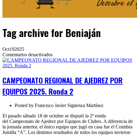
Tag archive
for Beniaján
Oct
19
2025
en
Comentarios desactivados
CAMPEONATO
REGIONAL
DE
AJEDREZ
CAMPEONATO REGIONAL DE AJEDREZ POR
POR
EQUIPOS
EQUIPOS 2025. Ronda 2
2025.
Ronda
2
Posted by
Francisco Javier Sigüenza Martínez
El pasado sábado 18 de octubre se disputó la 2ª ronda
del Campeonato de Ajedrez por Equipos de Clubes. A diferencia de
la jornada anterior, el único equipo que jugó en casa fue el Coimbra
Jumilla “A”. Los distintos resultados de todos los equipos tuvieron