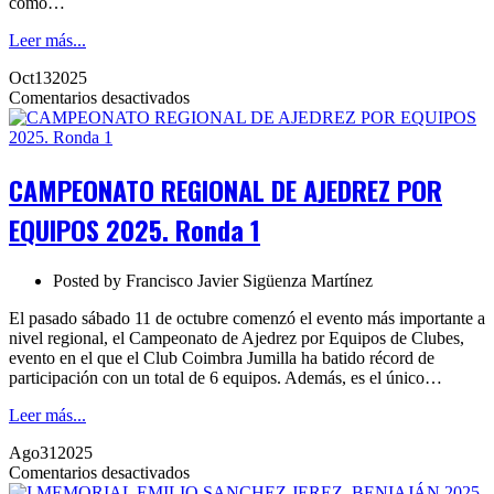
como…
Leer más...
Oct
13
2025
en
Comentarios desactivados
CAMPEONATO
REGIONAL
DE
AJEDREZ
CAMPEONATO REGIONAL DE AJEDREZ POR
POR
EQUIPOS
EQUIPOS 2025. Ronda 1
2025.
Ronda
1
Posted by
Francisco Javier Sigüenza Martínez
El pasado sábado 11 de octubre comenzó el evento más importante a
nivel regional, el Campeonato de Ajedrez por Equipos de Clubes,
evento en el que el Club Coimbra Jumilla ha batido récord de
participación con un total de 6 equipos. Además, es el único…
Leer más...
Ago
31
2025
en
Comentarios desactivados
I