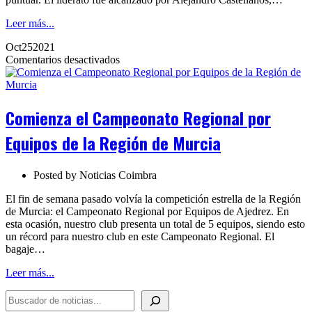
Leer más...
Oct
25
2021
en
Comentarios desactivados
Comienza
el
Campeonato
Regional
Comienza el Campeonato Regional por
por
Equipos
Equipos de la Región de Murcia
de
la
Región
Posted by
Noticias Coimbra
de
Murcia
El fin de semana pasado volvía la competición estrella de la Región
de Murcia: el Campeonato Regional por Equipos de Ajedrez. En
esta ocasión, nuestro club presenta un total de 5 equipos, siendo esto
un récord para nuestro club en este Campeonato Regional. El
bagaje…
Leer más...
BUSCADOR DE NOTICIAS