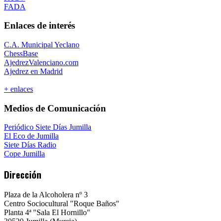
FADA
Enlaces de interés
C.A. Municipal Yeclano
ChessBase
AjedrezValenciano.com
Ajedrez en Madrid
+ enlaces
Medios de Comunicación
Periódico Siete Días Jumilla
El Eco de Jumilla
Siete Días Radio
Cope Jumilla
Dirección
Plaza de la Alcoholera nº 3
Centro Sociocultural "Roque Baños"
Planta 4ª "Sala El Hornillo"