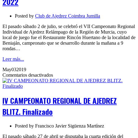
2022
Ajedrez
Relámpago
2022
Posted by
Club de Ajedrez Coimbra Jumilla
El pasado sábado 2 de julio, se celebró el VII Campeonato Regional
Individual de Ajedrez Relámpago de la Región de Murcia, cuyo
local de juego fue el Restaurante Rincón Huertano de la localidad de
Beniaján, campeonato que se desarrollo durante la mañana a 9
rondas…
Leer más...
May
03
2019
en
Comentarios desactivados
IV
CAMPEONATO
REGIONAL
DE
IV CAMPEONATO REGIONAL DE AJEDREZ
AJEDREZ
BLITZ.
BLITZ. Finalizado
Finalizado
Posted by
Francisco Javier Sigüenza Martínez
El pasado sábado 27 de abril se disputaba la cuarta edición del