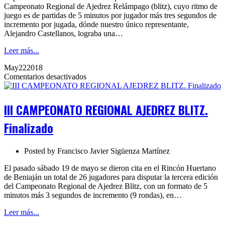
Campeonato Regional de Ajedrez Relámpago (blitz), cuyo ritmo de
juego es de partidas de 5 minutos por jugador más tres segundos de
incremento por jugada, dónde nuestro único representante,
Alejandro Castellanos, lograba una…
Leer más...
May
22
2018
en
Comentarios desactivados
III
CAMPEONATO
REGIONAL
III CAMPEONATO REGIONAL AJEDREZ BLITZ.
AJEDREZ
BLITZ.
Finalizado
Finalizado
Posted by
Francisco Javier Sigüenza Martínez
El pasado sábado 19 de mayo se dieron cita en el Rincón Huertano
de Beniaján un total de 26 jugadores para disputar la tercera edición
del Campeonato Regional de Ajedrez Blitz, con un formato de 5
minutos más 3 segundos de incremento (9 rondas), en…
Leer más...