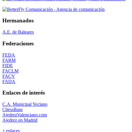
Hermanados
A.E. de Baleares
Federaciones
FEDA
FARM
FIDE
FACLM
FACV
FADA
Enlaces de interés
C.A. Municipal Yeclano
ChessBase
AjedrezValenciano.com
Ajedrez en Madrid
+ enlaces