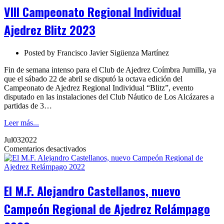
Regional
VIII Campeonato Regional Individual
Individual
Ajedrez
Ajedrez Blitz 2023
Blitz
2023
Posted by
Francisco Javier Sigüenza Martínez
Fin de semana intenso para el Club de Ajedrez Coímbra Jumilla, ya
que el sábado 22 de abril se disputó la octava edición del
Campeonato de Ajedrez Regional Individual “Blitz”, evento
disputado en las instalaciones del Club Náutico de Los Alcázares a
partidas de 3…
Leer más...
Jul
03
2022
en
Comentarios desactivados
El
M.F.
Alejandro
Castellanos,
El M.F. Alejandro Castellanos, nuevo
nuevo
Campeón
Campeón Regional de Ajedrez Relámpago
Regional
de