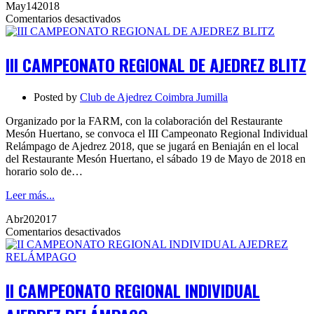
May
14
2018
en
Comentarios desactivados
III
CAMPEONATO
REGIONAL
III CAMPEONATO REGIONAL DE AJEDREZ BLITZ
DE
AJEDREZ
BLITZ
Posted by
Club de Ajedrez Coimbra Jumilla
Organizado por la FARM, con la colaboración del Restaurante
Mesón Huertano, se convoca el III Campeonato Regional Individual
Relámpago de Ajedrez 2018, que se jugará en Beniaján en el local
del Restaurante Mesón Huertano, el sábado 19 de Mayo de 2018 en
horario solo de…
Leer más...
Abr
20
2017
en
Comentarios desactivados
II
CAMPEONATO
REGIONAL
INDIVIDUAL
II CAMPEONATO REGIONAL INDIVIDUAL
AJEDREZ
RELÁMPAGO