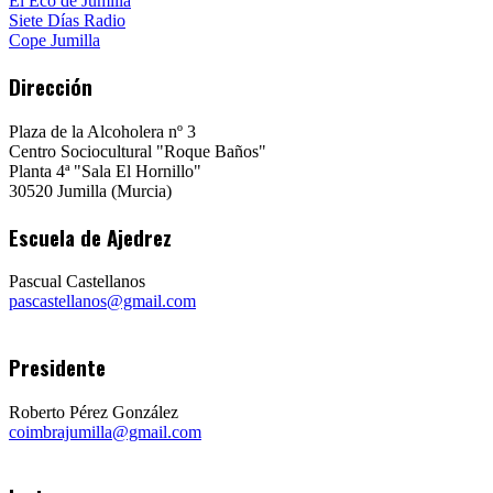
El Eco de Jumilla
Siete Días Radio
Cope Jumilla
Dirección
Plaza de la Alcoholera nº 3
Centro Sociocultural "Roque Baños"
Planta 4ª "Sala El Hornillo"
30520 Jumilla (Murcia)
Escuela de Ajedrez
Pascual Castellanos
pascastellanos@gmail.com
Presidente
Roberto Pérez González
coimbrajumilla@gmail.com