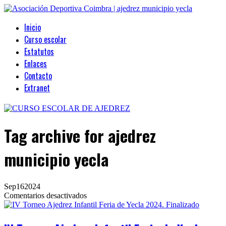
Inicio
Curso escolar
Estatutos
Enlaces
Contacto
Extranet
Tag archive
for ajedrez
municipio yecla
Sep
16
2024
en
Comentarios desactivados
IV
Torneo
Ajedrez