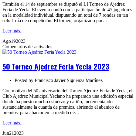
También el 14 de septiembre se disputó el LI Torneo de Ajedrez
Feria de Yecla. El evento contó con la participación de 45 jugadores
en la modalidad individual, disputando un total de 7 rondas en tan
solo 1 día de competición. El torneo, organizado por…
Leer más...
Ago
19
2023
en
Comentarios desactivados
50
Torneo
Ajedrez
50 Torneo Ajedrez Feria Yecla 2023
Feria
Yecla
2023
Posted by
Francisco Javier Sigüenza Martínez
Con motivo del 50 aniversario del Torneo Ajedrez Feria de Yecla, el
Club Ajedrez Municipal Yeclano ha preparado una edidicón especial
donde ha puesto mucho esfuerzo y cariño, incrementando
sustancialmente la cuantía de premios, abriendo el abanico de
premios para abarcar en la medida de…
Leer más...
Jun
21
2023