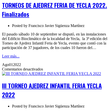
FERIA
TORNEOS DE AJEDREZ FERIA DE YECLA 2022.
DE
YECLA
Finalizados
2022.
Finalizados
Posted by
Francisco Javier Sigüenza Martínez
El pasado sábado 10 de septiembre se disputó, en las instalaciones
del Edificio Bioclimático de la localidad de Yecla, la 3ª edición del
Torneo de Ajedrez Infantil Feria de Yecla, evento que contó con la
participación de 37 jugadores, de los cuales 10 fueron del…
Leer más...
Ago
01
2022
en
Comentarios desactivados
III
TORNEO
AJEDREZ
III TORNEO AJEDREZ INFANTIL FERIA YECLA
INFANTIL
FERIA
2022
YECLA
2022
Posted by
Francisco Javier Sigüenza Martínez