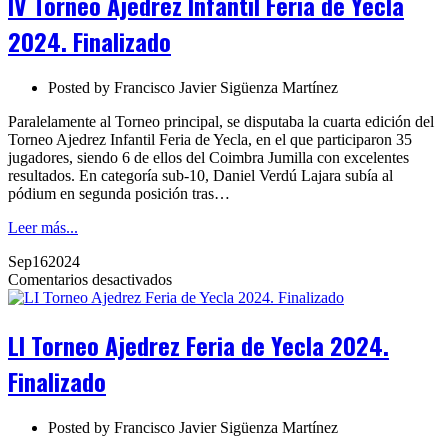
IV Torneo Ajedrez Infantil Feria de Yecla
Infantil
Feria
2024. Finalizado
de
Yecla
2024.
Posted by
Francisco Javier Sigüenza Martínez
Finalizado
Paralelamente al Torneo principal, se disputaba la cuarta edición del
Torneo Ajedrez Infantil Feria de Yecla, en el que participaron 35
jugadores, siendo 6 de ellos del Coimbra Jumilla con excelentes
resultados. En categoría sub-10, Daniel Verdú Lajara subía al
pódium en segunda posición tras…
Leer más...
Sep
16
2024
en
Comentarios desactivados
LI
Torneo
Ajedrez
LI Torneo Ajedrez Feria de Yecla 2024.
Feria
de
Finalizado
Yecla
2024.
Finalizado
Posted by
Francisco Javier Sigüenza Martínez