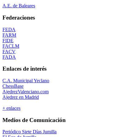
A.E. de Baleares
Federaciones
FEDA
FARM
FIDE
FACLM
FACV
FADA
Enlaces de interés
C.A. Municipal Yeclano
ChessBase
AjedrezValenciano.com
Ajedrez en Madrid
+ enlaces
Medios de Comunicación
Periódico Siete Días Jumilla