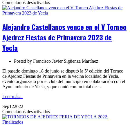
en
Comentarios desactivados
Alejandro
Castellanos
vence
en
Alejandro Castellanos vence en el V Torneo
el
V
Ajedrez Fiestas de Primavera 2023 de
Torneo
Ajedrez
Yecla
Fiestas
de
Primavera
Posted by
Francisco Javier Sigüenza Martínez
2023
de
El pasado domingo 18 de junio se disputó la 5ª edición del Torneo
Yecla
de Ajedrez Fiestas de Primavera en la vecina localidad de Yecla,
evento organizado por el club del municipio en colaboración con el
Ayuntamiento de Yecla, y que contó con un total de…
Leer más...
Sep
12
2022
en
Comentarios desactivados
TORNEOS
DE
AJEDREZ