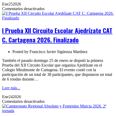
Ene
25
2026
en
Comentarios desactivados
I
Prueba
XII
Circuito
I Prueba XII Circuito Escolar Ajedrízate CAT
Escolar
Ajedrízate
C. Cartagena 2026. Finalizado
CAT
C.
Cartagena
Posted by
Francisco Javier Sigüenza Martínez
2026.
Finalizado
También el pasado domingo 25 de enero se disputó la primera
Prueba del XII Circuito Escolar que organiza Ajedrízate en el
Colegio Miralmonte de Cartagena. El evento contó con la
participación de un total de 38 participantes, que disputaron un total
de 6 rondas durante…
Leer más...
Ene
24
2026
en
Comentarios desactivados
Campeonato
Regional
Absoluto