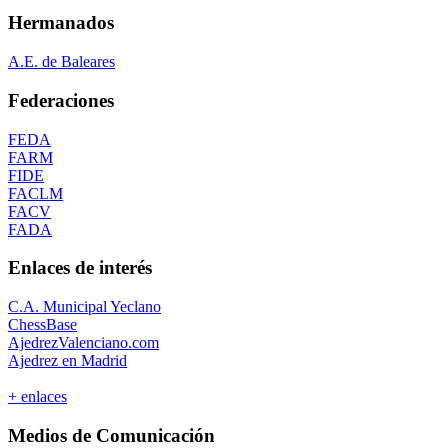
Hermanados
A.E. de Baleares
Federaciones
FEDA
FARM
FIDE
FACLM
FACV
FADA
Enlaces de interés
C.A. Municipal Yeclano
ChessBase
AjedrezValenciano.com
Ajedrez en Madrid
+ enlaces
Medios de Comunicación