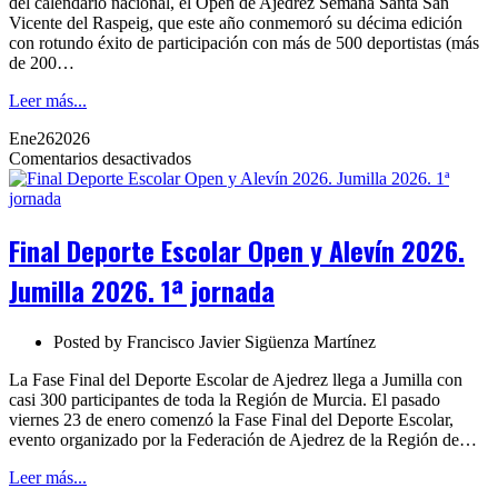
del calendario nacional, el Open de Ajedrez Semana Santa San
A
Vicente del Raspeig, que este año conmemoró su décima edición
con rotundo éxito de participación con más de 500 deportistas (más
de 200…
Leer más...
Ene
26
2026
en
Comentarios desactivados
Final
Deporte
Escolar
Open
Final Deporte Escolar Open y Alevín 2026.
y
Alevín
Jumilla 2026. 1ª jornada
2026.
Jumilla
2026.
Posted by
Francisco Javier Sigüenza Martínez
1ª
jornada
La Fase Final del Deporte Escolar de Ajedrez llega a Jumilla con
casi 300 participantes de toda la Región de Murcia. El pasado
viernes 23 de enero comenzó la Fase Final del Deporte Escolar,
evento organizado por la Federación de Ajedrez de la Región de…
Leer más...