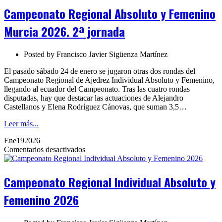
y
Campeonato Regional Absoluto y Femenino
Femenino
Murcia
Murcia 2026. 2ª jornada
2026.
2ª
jornada
Posted by
Francisco Javier Sigüenza Martínez
El pasado sábado 24 de enero se jugaron otras dos rondas del
Campeonato Regional de Ajedrez Individual Absoluto y Femenino,
llegando al ecuador del Campeonato. Tras las cuatro rondas
disputadas, hay que destacar las actuaciones de Alejandro
Castellanos y Elena Rodríguez Cánovas, que suman 3,5…
Leer más...
Ene
19
2026
en
Comentarios desactivados
Campeonato
Regional
Individual
Campeonato Regional Individual Absoluto y
Absoluto
y
Femenino 2026
Femenino
2026