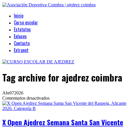
Inicio
Curso escolar
Estatutos
Enlaces
Contacto
Extranet
Tag archive
for ajedrez coimbra
Abr
07
2026
en
Comentarios desactivados
X
Open
Ajedrez
Semana
X Open Ajedrez Semana Santa San Vicente
Santa
San