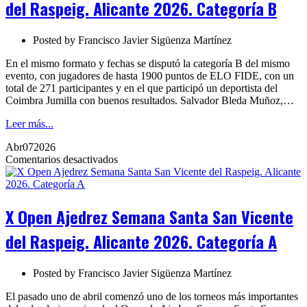
del Raspeig. Alicante 2026. Categoría B
Vicente
del
Raspeig.
Posted by
Francisco Javier Sigüenza Martínez
Alicante
2026.
En el mismo formato y fechas se disputó la categoría B del mismo
Categoría
evento, con jugadores de hasta 1900 puntos de ELO FIDE, con un
B
total de 271 participantes y en el que participó un deportista del
Coimbra Jumilla con buenos resultados. Salvador Bleda Muñoz,…
Leer más...
Abr
07
2026
en
Comentarios desactivados
X
Open
Ajedrez
Semana
X Open Ajedrez Semana Santa San Vicente
Santa
San
del Raspeig. Alicante 2026. Categoría A
Vicente
del
Raspeig.
Posted by
Francisco Javier Sigüenza Martínez
Alicante
2026.
El pasado uno de abril comenzó uno de los torneos más importantes
Categoría