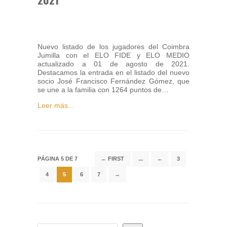
Nuevo listado de los jugadores del Coimbra
Jumilla con el ELO FIDE y ELO MEDIO
actualizado a 01 de agosto de 2021.
Destacamos la entrada en el listado del nuevo
socio José Francisco Fernández Gómez, que
se une a la familia con 1264 puntos de…
Leer más...
PÁGINA 5 DE 7
← FIRST
...
←
3
4
5
6
7
→
BUSCADOR DE NOTICIAS