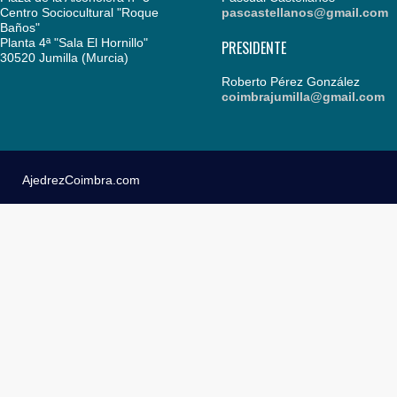
Centro Sociocultural "Roque
pascastellanos@gmail.com
Baños"
Planta 4ª "Sala El Hornillo"
PRESIDENTE
30520 Jumilla (Murcia)
Roberto Pérez González
coimbrajumilla@gmail.com
AjedrezCoimbra.com