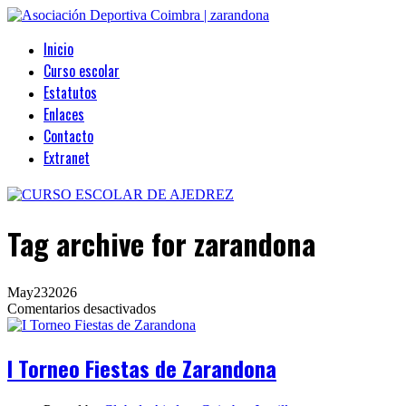
Inicio
Curso escolar
Estatutos
Enlaces
Contacto
Extranet
Tag archive
for zarandona
May
23
2026
en
Comentarios desactivados
I
Torneo
Fiestas
I Torneo Fiestas de Zarandona
de
Zarandona