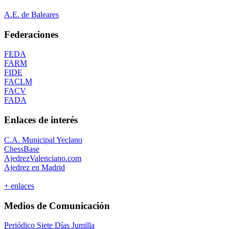
A.E. de Baleares
Federaciones
FEDA
FARM
FIDE
FACLM
FACV
FADA
Enlaces de interés
C.A. Municipal Yeclano
ChessBase
AjedrezValenciano.com
Ajedrez en Madrid
+ enlaces
Medios de Comunicación
Periódico Siete Días Jumilla