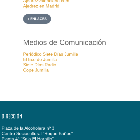
AjedrezValenciano.com
Ajedrez en Madrid
+ ENLACES
Medios de Comunicación
Periódico Siete Días Jumilla
El Eco de Jumilla
Siete Días Radio
Cope Jumilla
DIRECCIÓN
Plaza de la Alcoholera nº 3
Centro Sociocultural "Roque Baños"
Planta 4ª "Sala El Hornillo"