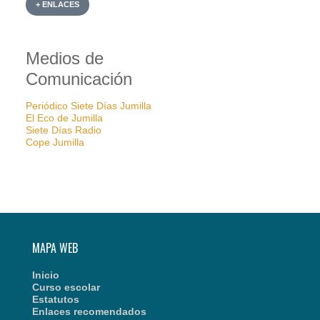
+ ENLACES
Medios de
Comunicación
Periódico Siete Días Jumilla
El Eco de Jumilla
Siete Días Radio
Cope Jumilla
MAPA WEB
Inicio
Curso escolar
Estatutos
Enlaces recomendados