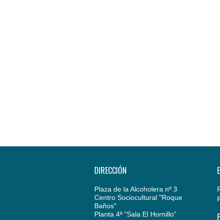
DIRECCIÓN
Plaza de la Alcoholera nº 3
Centro Sociocultural "Roque
Baños"
Planta 4ª "Sala El Hornillo"