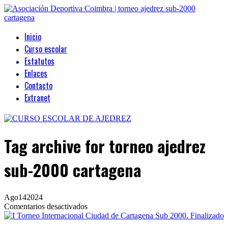
Inicio
Curso escolar
Estatutos
Enlaces
Contacto
Extranet
Tag archive
for torneo ajedrez
sub-2000 cartagena
Ago
14
2024
en
Comentarios desactivados
I
Torneo