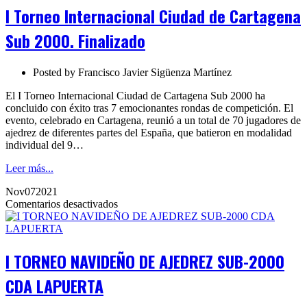
Internacional
I Torneo Internacional Ciudad de Cartagena
Ciudad
de
Sub 2000. Finalizado
Cartagena
Sub
2000.
Posted by
Francisco Javier Sigüenza Martínez
Finalizado
El I Torneo Internacional Ciudad de Cartagena Sub 2000 ha
concluido con éxito tras 7 emocionantes rondas de competición. El
evento, celebrado en Cartagena, reunió a un total de 70 jugadores de
ajedrez de diferentes partes del España, que batieron en modalidad
individual del 9…
Leer más...
Nov
07
2021
en
Comentarios desactivados
I
TORNEO
NAVIDEÑO
DE
I TORNEO NAVIDEÑO DE AJEDREZ SUB-2000
AJEDREZ
SUB-
CDA LAPUERTA
2000
CDA