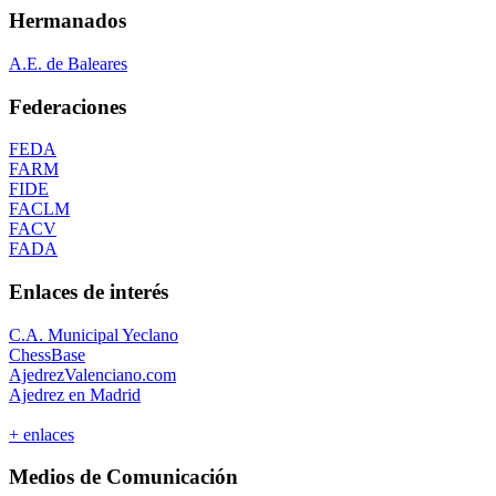
Hermanados
A.E. de Baleares
Federaciones
FEDA
FARM
FIDE
FACLM
FACV
FADA
Enlaces de interés
C.A. Municipal Yeclano
ChessBase
AjedrezValenciano.com
Ajedrez en Madrid
+ enlaces
Medios de Comunicación