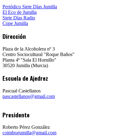
Periódico Siete Días Jumilla
El Eco de Jumilla
Siete Días Radio
Cope Jumilla
Dirección
Plaza de la Alcoholera nº 3
Centro Sociocultural "Roque Baños"
Planta 4ª "Sala El Hornillo"
30520 Jumilla (Murcia)
Escuela de Ajedrez
Pascual Castellanos
pascastellanos@gmail.com
Presidente
Roberto Pérez González
coimbrajumilla@gmail.com