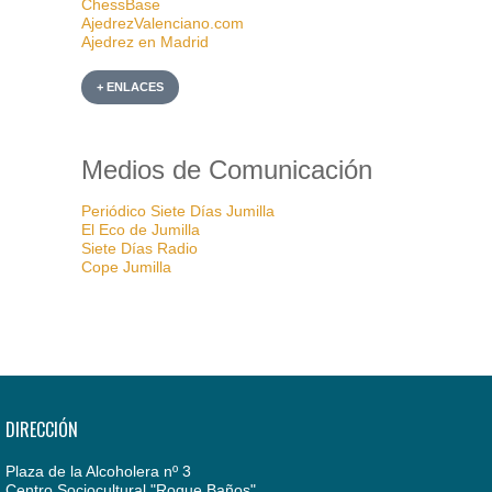
ChessBase
AjedrezValenciano.com
Ajedrez en Madrid
+ ENLACES
Medios de Comunicación
Periódico Siete Días Jumilla
El Eco de Jumilla
Siete Días Radio
Cope Jumilla
DIRECCIÓN
Plaza de la Alcoholera nº 3
Centro Sociocultural "Roque Baños"