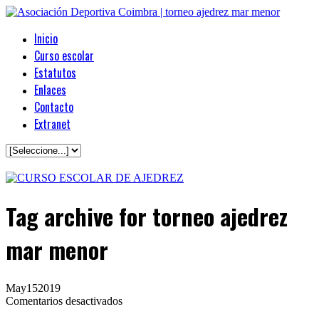
Inicio
Curso escolar
Estatutos
Enlaces
Contacto
Extranet
Tag archive
for torneo ajedrez
mar menor
May
15
2019
en
Comentarios desactivados
IV