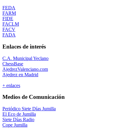
FEDA
FARM
FIDE
FACLM
FACV
FADA
Enlaces de interés
C.A. Municipal Yeclano
ChessBase
AjedrezValenciano.com
Ajedrez en Madrid
+ enlaces
Medios de Comunicación
Periódico Siete Días Jumilla
El Eco de Jumilla
Siete Días Radio
Cope Jumilla