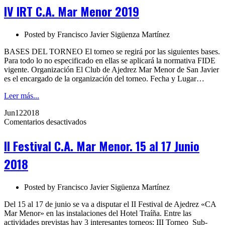
IRT
IV IRT C.A. Mar Menor 2019
C.A.
Mar
Menor
Posted by
Francisco Javier Sigüenza Martínez
2019
BASES DEL TORNEO El torneo se regirá por las siguientes bases.
Para todo lo no especificado en ellas se aplicará la normativa FIDE
vigente. Organización El Club de Ajedrez Mar Menor de San Javier
es el encargado de la organización del torneo. Fecha y Lugar…
Leer más...
Jun
12
2018
en
Comentarios desactivados
II
Festival
II Festival C.A. Mar Menor. 15 al 17 Junio
C.A.
Mar
2018
Menor.
15
al
Posted by
Francisco Javier Sigüenza Martínez
17
Junio
Del 15 al 17 de junio se va a disputar el II Festival de Ajedrez «CA
2018
Mar Menor» en las instalaciones del Hotel Traíña. Entre las
actividades previstas hay 3 interesantes torneos: III Torneo Sub-