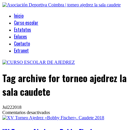
Inicio
Curso escolar
Estatutos
Enlaces
Contacto
Extranet
Tag archive
for torneo ajedrez la
sala caudete
Jul
22
2018
en
Comentarios desactivados
XV
Torneo
Ajedrez