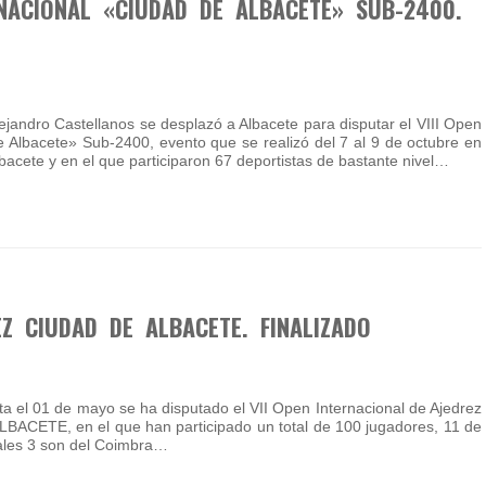
RNACIONAL «CIUDAD DE ALBACETE» SUB-2400.
ejandro Castellanos se desplazó a Albacete para disputar el VIII Open
e Albacete» Sub-2400, evento que se realizó del 7 al 9 de octubre en
Albacete y en el que participaron 67 deportistas de bastante nivel…
EZ CIUDAD DE ALBACETE. FINALIZADO
ta el 01 de mayo se ha disputado el VII Open Internacional de Ajedrez
ACETE, en el que han participado un total de 100 jugadores, 11 de
cuales 3 son del Coimbra…