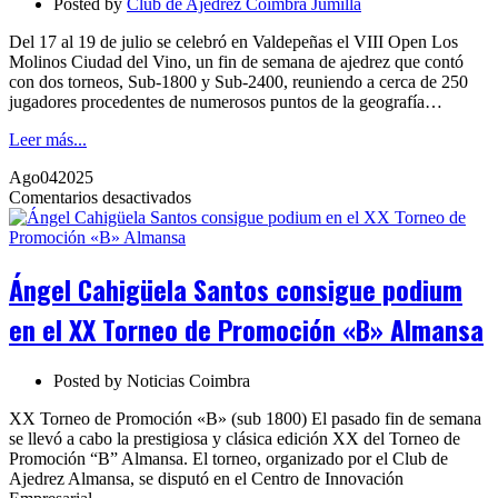
Posted by
Club de Ajedrez Coimbra Jumilla
Open
Los
Del 17 al 19 de julio se celebró en Valdepeñas el VIII Open Los
Molinos
Molinos Ciudad del Vino, un fin de semana de ajedrez que contó
Ciudad
con dos torneos, Sub-1800 y Sub-2400, reuniendo a cerca de 250
del
jugadores procedentes de numerosos puntos de la geografía…
Vino
Leer más...
Ago
04
2025
en
Comentarios desactivados
Ángel
Cahigüela
Santos
consigue
Ángel Cahigüela Santos consigue podium
podium
en
en el XX Torneo de Promoción «B» Almansa
el
XX
Torneo
Posted by
Noticias Coimbra
de
Promoción
XX Torneo de Promoción «B» (sub 1800) El pasado fin de semana
«B»
se llevó a cabo la prestigiosa y clásica edición XX del Torneo de
Almansa
Promoción “B” Almansa. El torneo, organizado por el Club de
Ajedrez Almansa, se disputó en el Centro de Innovación