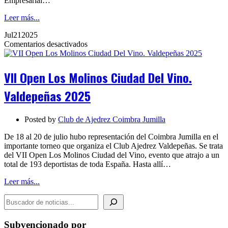
Empresarial…
Leer más...
Jul
21
2025
en
Comentarios desactivados
VII
Open
Los
VII Open Los Molinos Ciudad Del Vino.
Molinos
Ciudad
Valdepeñas 2025
Del
Vino.
Valdepeñas
Posted by
Club de Ajedrez Coimbra Jumilla
2025
De 18 al 20 de julio hubo representación del Coimbra Jumilla en el
importante torneo que organiza el Club Ajedrez Valdepeñas. Se trata
del VII Open Los Molinos Ciudad del Vino, evento que atrajo a un
total de 193 deportistas de toda España. Hasta allí…
Leer más...
BUSCADOR DE NOTICIAS
Subvencionado por