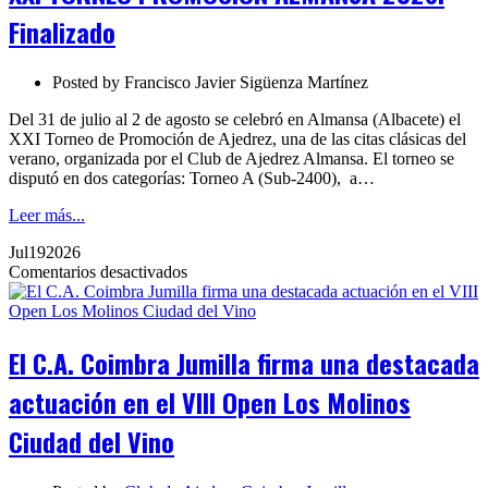
2026.
Finalizado
Finalizado
Posted by
Francisco Javier Sigüenza Martínez
Del 31 de julio al 2 de agosto se celebró en Almansa (Albacete) el
XXI Torneo de Promoción de Ajedrez, una de las citas clásicas del
verano, organizada por el Club de Ajedrez Almansa. El torneo se
disputó en dos categorías: Torneo A (Sub-2400), a…
Leer más...
Jul
19
2026
en
Comentarios desactivados
El
C.A.
Coimbra
Jumilla
El C.A. Coimbra Jumilla firma una destacada
firma
una
actuación en el VIII Open Los Molinos
destacada
actuación
Ciudad del Vino
en
el
VIII