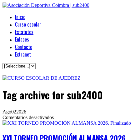
Inicio
Curso escolar
Estatutos
Enlaces
Contacto
Extranet
Tag archive
for sub2400
Ago
02
2026
en
Comentarios desactivados
XXI
TORNEO
PROMOCIÓN
XXI TORNEO PROMOCIÓN ALMANSA 2026.
ALMANSA