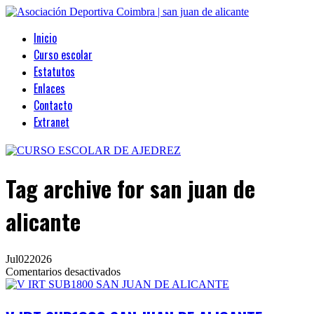
Inicio
Curso escolar
Estatutos
Enlaces
Contacto
Extranet
Tag archive
for san juan de
alicante
Jul
02
2026
en
Comentarios desactivados
V
IRT
SUB1800