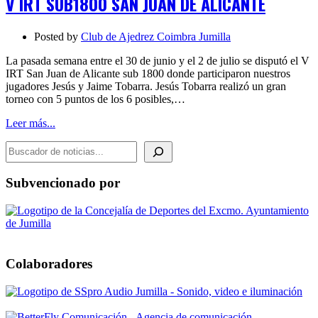
V IRT SUB1800 SAN JUAN DE ALICANTE
SAN
JUAN
DE
Posted by
Club de Ajedrez Coimbra Jumilla
ALICANTE
La pasada semana entre el 30 de junio y el 2 de julio se disputó el V
IRT San Juan de Alicante sub 1800 donde participaron nuestros
jugadores Jesús y Jaime Tobarra. Jesús Tobarra realizó un gran
torneo con 5 puntos de los 6 posibles,…
Leer más...
BUSCADOR DE NOTICIAS
Subvencionado por
Colaboradores