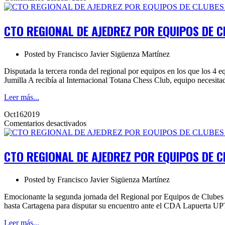
CTO
REGIONAL
DE
CTO REGIONAL DE AJEDREZ POR EQUIPOS DE C
AJEDREZ
POR
EQUIPOS
Posted by
Francisco Javier Sigüenza Martínez
DE
CLUBES
Disputada la tercera ronda del regional por equipos en los que los 4 
2019.
Jumilla A recibía al Internacional Totana Chess Club, equipo necesi
Ronda
3
Leer más...
Oct
16
2019
en
Comentarios desactivados
CTO
REGIONAL
DE
CTO REGIONAL DE AJEDREZ POR EQUIPOS DE C
AJEDREZ
POR
EQUIPOS
Posted by
Francisco Javier Sigüenza Martínez
DE
CLUBES
Emocionante la segunda jornada del Regional por Equipos de Clubes q
2019.
hasta Cartagena para disputar su encuentro ante el CDA Lapuerta 
Ronda
2
Leer más...