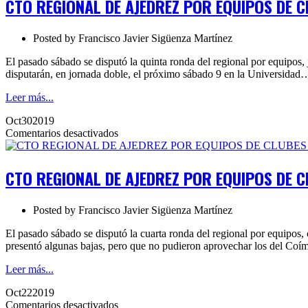
CTO REGIONAL DE AJEDREZ POR EQUIPOS DE C
AJEDREZ
POR
EQUIPOS
Posted by
Francisco Javier Sigüenza Martínez
DE
CLUBES
El pasado sábado se disputó la quinta ronda del regional por equipos,
2019.
disputarán, en jornada doble, el próximo sábado 9 en la Universidad
Ronda
5
Leer más...
Oct
30
2019
en
Comentarios desactivados
CTO
REGIONAL
DE
CTO REGIONAL DE AJEDREZ POR EQUIPOS DE C
AJEDREZ
POR
EQUIPOS
Posted by
Francisco Javier Sigüenza Martínez
DE
CLUBES
El pasado sábado se disputó la cuarta ronda del regional por equipo
2019.
presentó algunas bajas, pero que no pudieron aprovechar los del Co
Ronda
4
Leer más...
Oct
22
2019
en
Comentarios desactivados