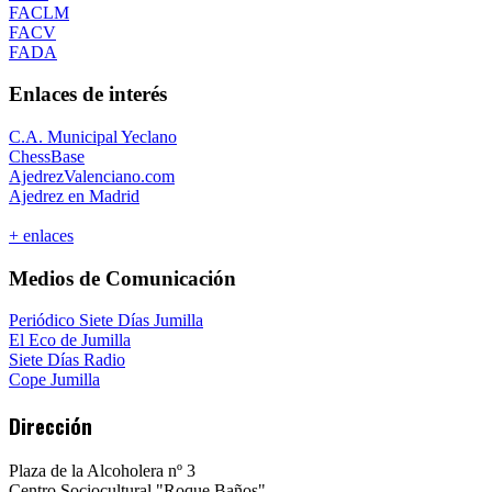
FACLM
FACV
FADA
Enlaces de interés
C.A. Municipal Yeclano
ChessBase
AjedrezValenciano.com
Ajedrez en Madrid
+ enlaces
Medios de Comunicación
Periódico Siete Días Jumilla
El Eco de Jumilla
Siete Días Radio
Cope Jumilla
Dirección
Plaza de la Alcoholera nº 3
Centro Sociocultural "Roque Baños"