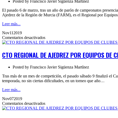
Posted by
Francisco Javier Sigüenza Martínez
Clubes
2021.
El pasado 6 de marzo, tras un año de parón de campeonatos presencial
Ronda
Ajedrez de la Región de Murcia (FARM), es el Regional por Equipo
4
Leer más...
Nov
11
2019
en
Comentarios desactivados
CTO
REGIONAL
DE
CTO REGIONAL DE AJEDREZ POR EQUIPOS DE CL
AJEDREZ
POR
EQUIPOS
Posted by
Francisco Javier Sigüenza Martínez
DE
CLUBES
Tras más de un mes de competición, el pasado sábado 9 finalizó el C
2019.
temporada, no sin ciertas dificultades, en un torneo que año…
Finalizado
Leer más...
Nov
07
2019
en
Comentarios desactivados
CTO
REGIONAL
DE