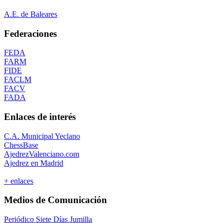
A.E. de Baleares
Federaciones
FEDA
FARM
FIDE
FACLM
FACV
FADA
Enlaces de interés
C.A. Municipal Yeclano
ChessBase
AjedrezValenciano.com
Ajedrez en Madrid
+ enlaces
Medios de Comunicación
Periódico Siete Días Jumilla