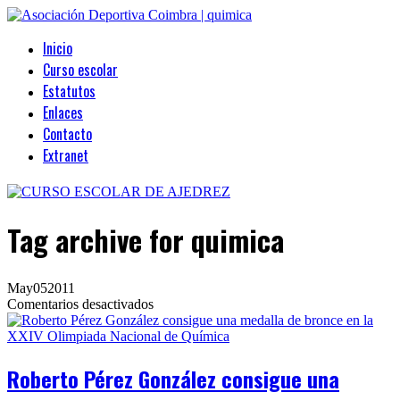
Inicio
Curso escolar
Estatutos
Enlaces
Contacto
Extranet
Tag archive
for quimica
May
05
2011
en
Comentarios desactivados
Roberto
Pérez
González
consigue
Roberto Pérez González consigue una
una
medalla