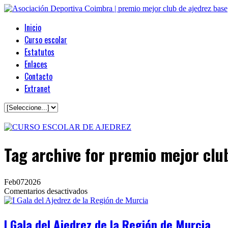
Inicio
Curso escolar
Estatutos
Enlaces
Contacto
Extranet
Tag archive
for premio mejor clu
Feb
07
2026
en
Comentarios desactivados
I
Gala
del
I Gala del Ajedrez de la Región de Murcia
Ajedrez