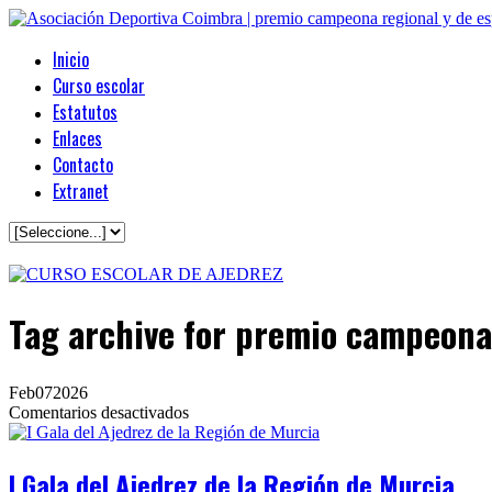
Inicio
Curso escolar
Estatutos
Enlaces
Contacto
Extranet
Tag archive
for premio campeona 
Feb
07
2026
en
Comentarios desactivados
I
Gala
del
I Gala del Ajedrez de la Región de Murcia
Ajedrez