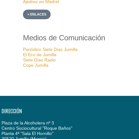
Ajedrez en Madrid
+ ENLACES
Medios de Comunicación
Periódico Siete Días Jumilla
El Eco de Jumilla
Siete Días Radio
Cope Jumilla
DIRECCIÓN
Plaza de la Alcoholera nº 3
Centro Sociocultural "Roque Baños"
Planta 4ª "Sala El Hornillo"
30520 Jumilla (Murcia)