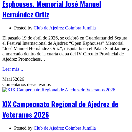
Esphouses. Memorial José Manuel
Memorial
José
Hernández Ortiz
Manuel
Hernández
Ortiz
Posted by
Club de Ajedrez Coimbra Jumilla
El pasado 19 de abril de 2026, se celebró en Guardamar del Segura
el Festival Internacional de Ajedrez “Open Esphouses” Memorial
“José Manuel Hernández Ortiz”, disputado en el Palau Sant Jaume y
enmarcado dentro de la cuarta etapa del IV Circuito Provincial de
Ajedrez Promochess….
Leer más...
Mar
15
2026
en
Comentarios desactivados
XIX
Campeonato
Regional
XIX Campeonato Regional de Ajedrez de
de
Ajedrez
Veteranos 2026
de
Veteranos
2026
Posted by
Club de Ajedrez Coimbra Jumilla