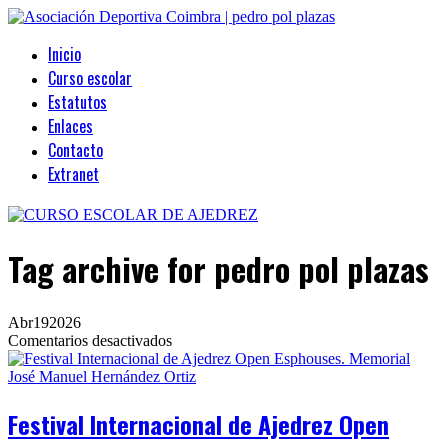
Inicio
Curso escolar
Estatutos
Enlaces
Contacto
Extranet
Tag archive
for pedro pol plazas
Abr
19
2026
en
Comentarios desactivados
Festival
Internacional
de
Ajedrez
Festival Internacional de Ajedrez Open
Open
Esphouses.