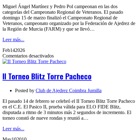
Miguel Ángel Martínez y Pedro Pol campeonan en las dos
categorías del Campeonato Regional de Veteranos. El pasado
domingo 15 de marzo finalizó el Campeonato Regional de
Veteranos, campeonato organizado por la Federación de Ajedrez de
la Región de Murcia (FARM) y que se llevó…
Leer más...
Feb
14
2026
en
Comentarios desactivados
II
Torneo
Blitz
II Torneo Blitz Torre Pacheco
Torre
Pacheco
Posted by
Club de Ajedrez Coimbra Jumilla
El pasado 14 de febrero se celebró el II Torneo Blitz Torre Pacheco
en el C.E. El Pasico II, prueba válida para ELO FIDE Blitz,
disputada a ritmo de 3 minutos más 2 segundos de incremento. El
torneo constó de nueve rondas y reunió a…
Leer más...
May
10
2010