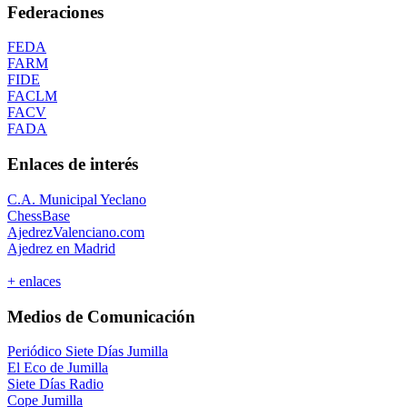
Federaciones
FEDA
FARM
FIDE
FACLM
FACV
FADA
Enlaces de interés
C.A. Municipal Yeclano
ChessBase
AjedrezValenciano.com
Ajedrez en Madrid
+ enlaces
Medios de Comunicación
Periódico Siete Días Jumilla
El Eco de Jumilla
Siete Días Radio
Cope Jumilla