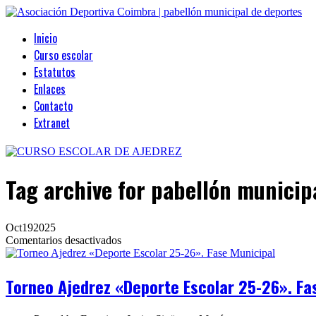
Inicio
Curso escolar
Estatutos
Enlaces
Contacto
Extranet
Tag archive
for pabellón municip
Oct
19
2025
en
Comentarios desactivados
Torneo
Ajedrez
«Deporte
Torneo Ajedrez «Deporte Escolar 25-26». Fa
Escolar
25-
26».