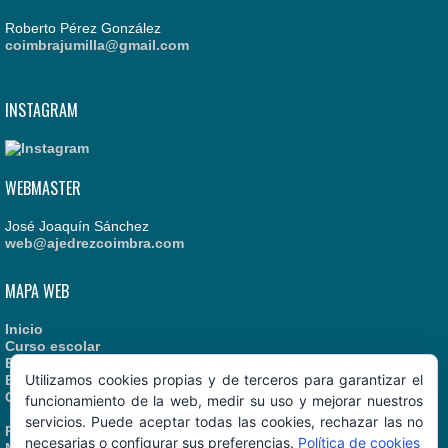
Roberto Pérez González
coimbrajumilla@gmail.com
INSTAGRAM
WEBMASTER
José Joaquín Sánchez
web@ajedrezcoimbra.com
MAPA WEB
Inicio
Curso escolar
Estatutos
Utilizamos cookies propias y de terceros para garantizar el
Enlaces recomendados
Contacto
funcionamiento de la web, medir su uso y mejorar nuestros
servicios. Puede aceptar todas las cookies, rechazar las no
Política de Cookies
necesarias o configurar sus preferencias.
Política de cookies
Manual de Identidad