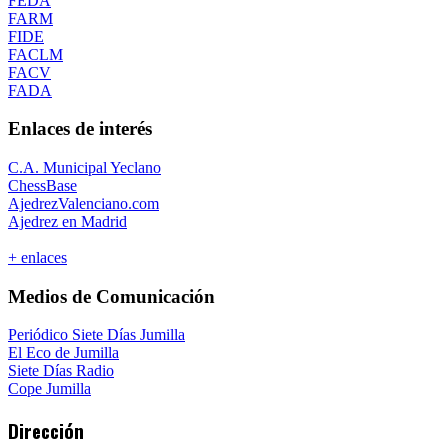
FEDA
FARM
FIDE
FACLM
FACV
FADA
Enlaces de interés
C.A. Municipal Yeclano
ChessBase
AjedrezValenciano.com
Ajedrez en Madrid
+ enlaces
Medios de Comunicación
Periódico Siete Días Jumilla
El Eco de Jumilla
Siete Días Radio
Cope Jumilla
Dirección