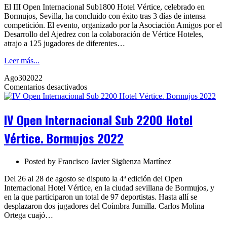
El III Open Internacional Sub1800 Hotel Vértice, celebrado en
Bormujos, Sevilla, ha concluido con éxito tras 3 días de intensa
competición. El evento, organizado por la Asociación Amigos por el
Desarrollo del Ajedrez con la colaboración de Vértice Hoteles,
atrajo a 125 jugadores de diferentes…
Leer más...
Ago
30
2022
en
Comentarios desactivados
IV
Open
Internacional
IV Open Internacional Sub 2200 Hotel
Sub
2200
Vértice. Bormujos 2022
Hotel
Vértice.
Bormujos
Posted by
Francisco Javier Sigüenza Martínez
2022
Del 26 al 28 de agosto se disputo la 4ª edición del Open
Internacional Hotel Vértice, en la ciudad sevillana de Bormujos, y
en la que participaron un total de 97 deportistas. Hasta allí se
desplazaron dos jugadores del Coímbra Jumilla. Carlos Molina
Ortega cuajó…