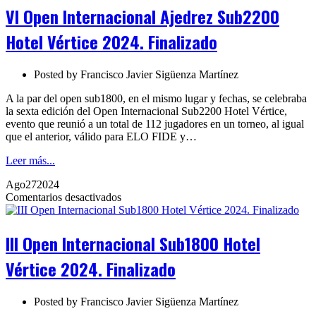
Ajedrez
VI Open Internacional Ajedrez Sub2200
Sub2200
Hotel
Hotel Vértice 2024. Finalizado
Vértice
2024.
Finalizado
Posted by
Francisco Javier Sigüenza Martínez
A la par del open sub1800, en el mismo lugar y fechas, se celebraba
la sexta edición del Open Internacional Sub2200 Hotel Vértice,
evento que reunió a un total de 112 jugadores en un torneo, al igual
que el anterior, válido para ELO FIDE y…
Leer más...
Ago
27
2024
en
Comentarios desactivados
III
Open
Internacional
III Open Internacional Sub1800 Hotel
Sub1800
Hotel
Vértice 2024. Finalizado
Vértice
2024.
Finalizado
Posted by
Francisco Javier Sigüenza Martínez