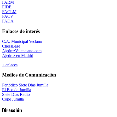
FARM
FIDE
FACLM
FACV
FADA
Enlaces de interés
C.A. Municipal Yeclano
ChessBase
AjedrezValenciano.com
Ajedrez en Madrid
+ enlaces
Medios de Comunicación
Periódico Siete Días Jumilla
El Eco de Jumilla
Siete Días Radio
Cope Jumilla
Dirección