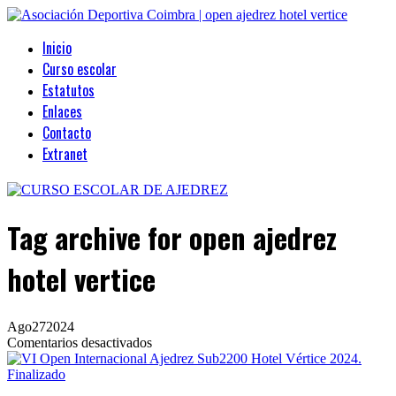
Inicio
Curso escolar
Estatutos
Enlaces
Contacto
Extranet
Tag archive
for open ajedrez
hotel vertice
Ago
27
2024
en
Comentarios desactivados
VI
Open
Internacional