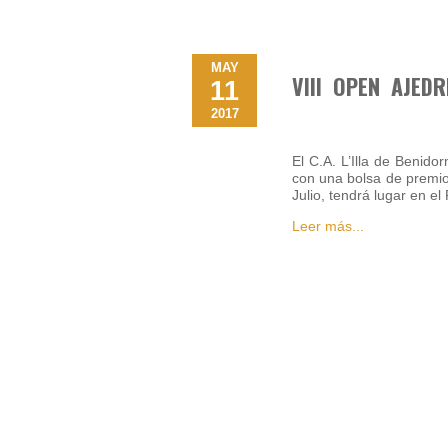
MAY
VIII OPEN AJED
11
2017
El C.A. L’Illa de Benid
con una bolsa de premio
Julio, tendrá lugar en e
Leer más...