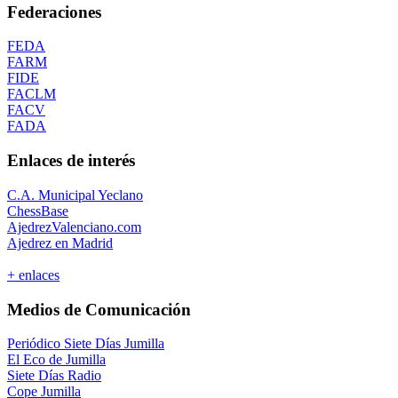
Federaciones
FEDA
FARM
FIDE
FACLM
FACV
FADA
Enlaces de interés
C.A. Municipal Yeclano
ChessBase
AjedrezValenciano.com
Ajedrez en Madrid
+ enlaces
Medios de Comunicación
Periódico Siete Días Jumilla
El Eco de Jumilla
Siete Días Radio
Cope Jumilla