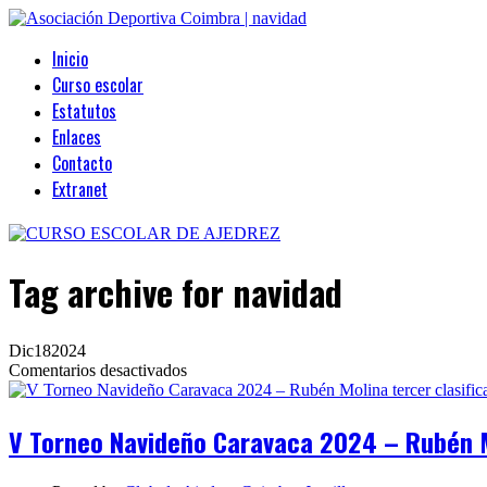
Inicio
Curso escolar
Estatutos
Enlaces
Contacto
Extranet
Tag archive
for navidad
Dic
18
2024
en
Comentarios desactivados
V
Torneo
Navideño
V Torneo Navideño Caravaca 2024 – Rubén M
Caravaca
2024
–