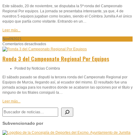
Ajedrez
Este sábado, 20 de noviembre, se disputaba la 5ª ronda del Campeonato
por
Regional Por equipos. La jornada se presentaba interesante, ya que, 4 de
Equipos
nuestros 5 equipos jugaban como locales, siendo el Coímbra Jumilla A el único
2021
equipo que partía como visitante. Entrando en un…
Leer más...
Nov
09
2021
en
Comentarios desactivados
Ronda
3
Ronda 3 del Campeonato Regional Por Equipos
del
Campeonato
Posted by
Noticias Coimbra
Regional
Por
El sábado pasado se disputó la tercera ronda del Campeonato Regional por
Equipos
Equipos de Murcia, llegando así, al ecuador del mismo. El resultado fue una
jornada aciaga para los nuestros donde se acabaron las opciones por el título y
ninguno de los filiales consiguió la…
Leer más...
BUSCADOR DE NOTICIAS
Subvencionado por