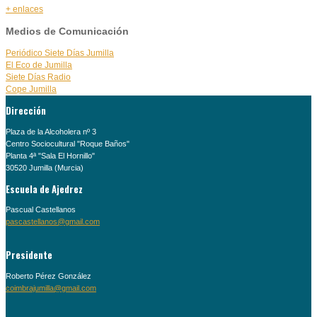
+ enlaces
Medios de Comunicación
Periódico Siete Días Jumilla
El Eco de Jumilla
Siete Días Radio
Cope Jumilla
Dirección
Plaza de la Alcoholera nº 3
Centro Sociocultural "Roque Baños"
Planta 4ª "Sala El Hornillo"
30520 Jumilla (Murcia)
Escuela de Ajedrez
Pascual Castellanos
pascastellanos@gmail.com
Presidente
Roberto Pérez González
coimbrajumilla@gmail.com