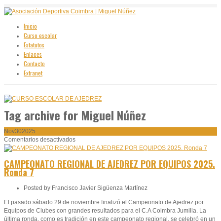
Inicio
Curso escolar
Estatutos
Enlaces
Contacto
Extranet
Tag archive
for Miguel Núñez
Nov
30
2025
en
Comentarios desactivados
CAMPEONATO
REGIONAL
CAMPEONATO REGIONAL DE AJEDREZ POR EQUIPOS 2025.
DE
Ronda 7
AJEDREZ
POR
Posted by
Francisco Javier Sigüenza Martínez
EQUIPOS
2025.
El pasado sábado 29 de noviembre finalizó el Campeonato de Ajedrez por
Ronda
Equipos de Clubes con grandes resultados para el C.A Coimbra Jumilla. La
7
última ronda, como es tradición en este campeonato regional, se celebró en un