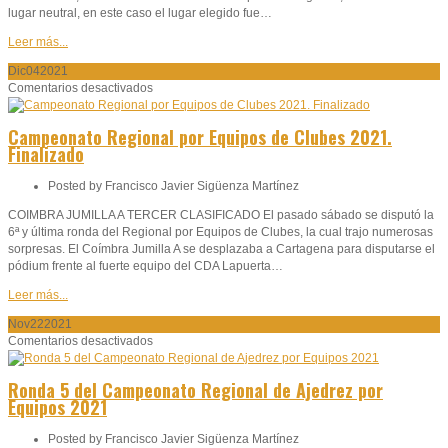
lugar neutral, en este caso el lugar elegido fue…
Leer más...
Dic
04
2021
en
Comentarios desactivados
Campeonato
Regional
Campeonato Regional por Equipos de Clubes 2021.
por
Finalizado
Equipos
de
Posted by
Francisco Javier Sigüenza Martínez
Clubes
2021.
COIMBRA JUMILLA A TERCER CLASIFICADO El pasado sábado se disputó la
Finalizado
6ª y última ronda del Regional por Equipos de Clubes, la cual trajo numerosas
sorpresas. El Coímbra Jumilla A se desplazaba a Cartagena para disputarse el
pódium frente al fuerte equipo del CDA Lapuerta…
Leer más...
Nov
22
2021
en
Comentarios desactivados
Ronda
5
Ronda 5 del Campeonato Regional de Ajedrez por
del
Equipos 2021
Campeonato
Regional
Posted by
Francisco Javier Sigüenza Martínez
de