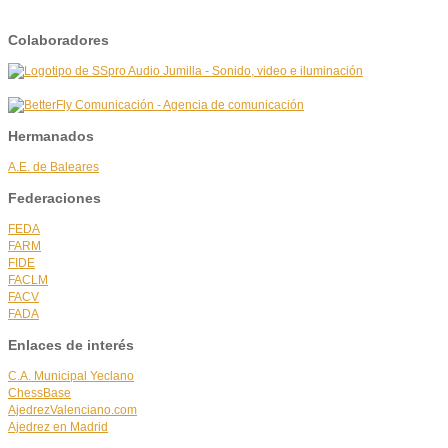
Colaboradores
Hermanados
A.E. de Baleares
Federaciones
FEDA
FARM
FIDE
FACLM
FACV
FADA
Enlaces de interés
C.A. Municipal Yeclano
ChessBase
AjedrezValenciano.com
Ajedrez en Madrid