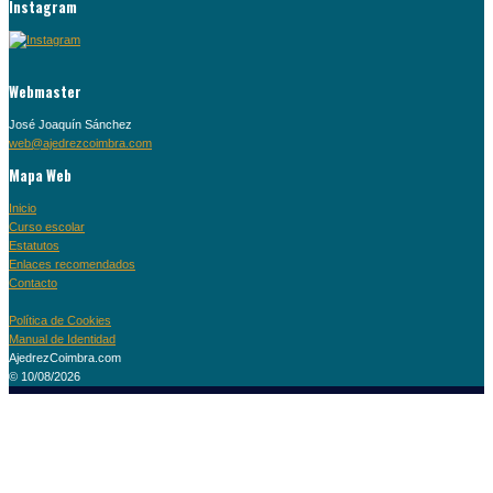
Instagram
Webmaster
José Joaquín Sánchez
web@ajedrezcoimbra.com
Mapa Web
Inicio
Curso escolar
Estatutos
Enlaces recomendados
Contacto
Política de Cookies
Manual de Identidad
AjedrezCoimbra.com
© 10/08/2026