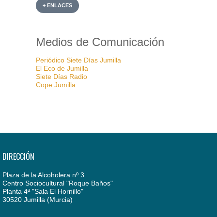
+ ENLACES
Medios de Comunicación
Periódico Siete Días Jumilla
El Eco de Jumilla
Siete Días Radio
Cope Jumilla
DIRECCIÓN
Plaza de la Alcoholera nº 3
Centro Sociocultural "Roque Baños"
Planta 4ª "Sala El Hornillo"
30520 Jumilla (Murcia)