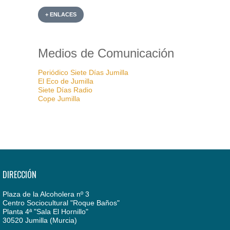
+ ENLACES
Medios de Comunicación
Periódico Siete Días Jumilla
El Eco de Jumilla
Siete Días Radio
Cope Jumilla
DIRECCIÓN
Plaza de la Alcoholera nº 3
Centro Sociocultural "Roque Baños"
Planta 4ª "Sala El Hornillo"
30520 Jumilla (Murcia)