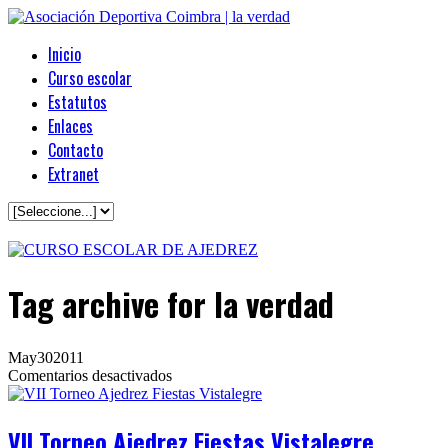
Inicio
Curso escolar
Estatutos
Enlaces
Contacto
Extranet
Tag archive
for la verdad
May
30
2011
en
Comentarios desactivados
VII
Torneo
Ajedrez
VII Torneo Ajedrez Fiestas Vistalegre
Fiestas