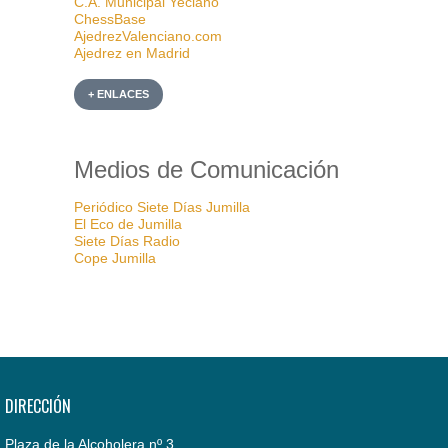
C.A. Municipal Yeclano
ChessBase
AjedrezValenciano.com
Ajedrez en Madrid
+ ENLACES
Medios de Comunicación
Periódico Siete Días Jumilla
El Eco de Jumilla
Siete Días Radio
Cope Jumilla
DIRECCIÓN
Plaza de la Alcoholera nº 3