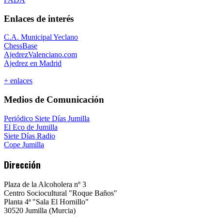
Enlaces de interés
C.A. Municipal Yeclano
ChessBase
AjedrezValenciano.com
Ajedrez en Madrid
+ enlaces
Medios de Comunicación
Periódico Siete Días Jumilla
El Eco de Jumilla
Siete Días Radio
Cope Jumilla
Dirección
Plaza de la Alcoholera nº 3
Centro Sociocultural "Roque Baños"
Planta 4ª "Sala El Hornillo"
30520 Jumilla (Murcia)