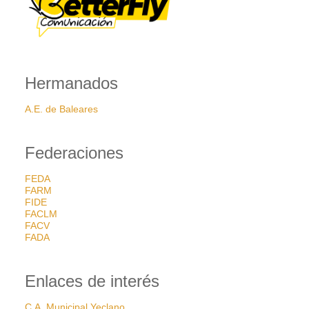
Hermanados
A.E. de Baleares
Federaciones
FEDA
FARM
FIDE
FACLM
FACV
FADA
Enlaces de interés
C.A. Municipal Yeclano