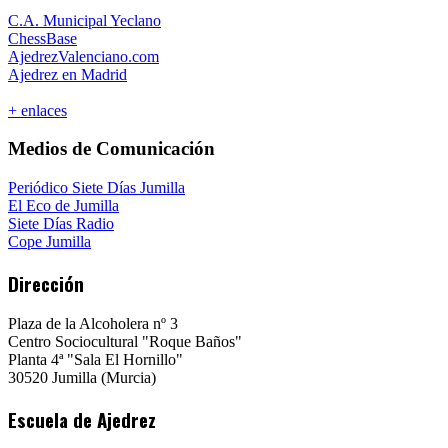
C.A. Municipal Yeclano
ChessBase
AjedrezValenciano.com
Ajedrez en Madrid
+ enlaces
Medios de Comunicación
Periódico Siete Días Jumilla
El Eco de Jumilla
Siete Días Radio
Cope Jumilla
Dirección
Plaza de la Alcoholera nº 3
Centro Sociocultural "Roque Baños"
Planta 4ª "Sala El Hornillo"
30520 Jumilla (Murcia)
Escuela de Ajedrez