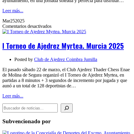
ayuntamiento, en una jornada soleada y perfecta para disfrutar…
Leer más...
Mar
25
2025
en
Comentarios desactivados
I
Torneo
de
I Torneo de Ajedrez Myrtea. Murcia 2025
Ajedrez
Myrtea.
Murcia
Posted by
Club de Ajedrez Coimbra Jumilla
2025
El pasado sábado 22 de marzo, el Club Ajedrez Thader Chess Enae
de Molina de Segura organizó el I Torneo de Ajedrez Myrtea, en
partidas a 8 minutos + 3 segundos de incremento por jugada y que
aunó a un total de 128 deportistas de…
Leer más...
BUSCADOR DE NOTICIAS
Subvencionado por