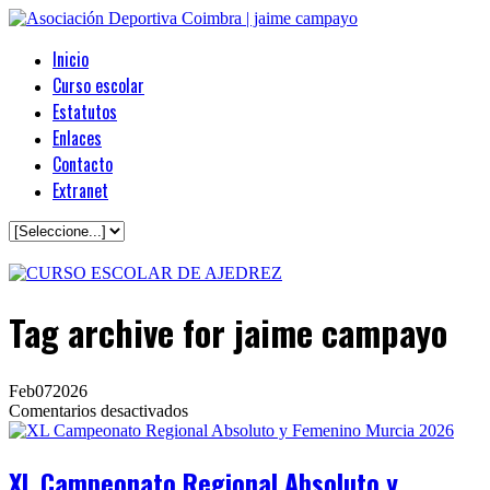
Inicio
Curso escolar
Estatutos
Enlaces
Contacto
Extranet
Tag archive
for jaime campayo
Feb
07
2026
en
Comentarios desactivados
XL
Campeonato
Regional
XL Campeonato Regional Absoluto y
Absoluto