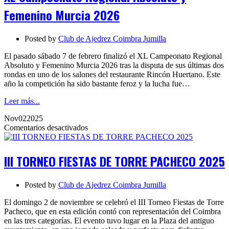
y
Femenino Murcia 2026
Femenino
Murcia
2026
Posted by
Club de Ajedrez Coimbra Jumilla
El pasado sábado 7 de febrero finalizó el XL Campeonato Regional
Absoluto y Femenino Murcia 2026 tras la disputa de sus últimas dos
rondas en uno de los salones del restaurante Rincón Huertano. Este
año la competición ha sido bastante feroz y la lucha fue…
Leer más...
Nov
02
2025
en
Comentarios desactivados
III
TORNEO
FIESTAS
III TORNEO FIESTAS DE TORRE PACHECO 2025
DE
TORRE
PACHECO
Posted by
Club de Ajedrez Coimbra Jumilla
2025
El domingo 2 de noviembre se celebró el III Torneo Fiestas de Torre
Pacheco, que en esta edición contó con representación del Coimbra
en las tres categorías. El evento tuvo lugar en la Plaza del antiguo