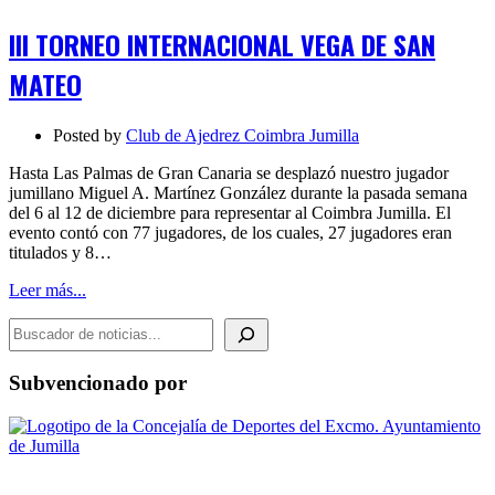
TORNEO
INTERNACIONAL
III TORNEO INTERNACIONAL VEGA DE SAN
VEGA
DE
MATEO
SAN
MATEO
Posted by
Club de Ajedrez Coimbra Jumilla
Hasta Las Palmas de Gran Canaria se desplazó nuestro jugador
jumillano Miguel A. Martínez González durante la pasada semana
del 6 al 12 de diciembre para representar al Coimbra Jumilla. El
evento contó con 77 jugadores, de los cuales, 27 jugadores eran
titulados y 8…
Leer más...
BUSCADOR DE NOTICIAS
Subvencionado por