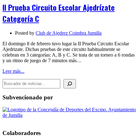
Circuito
II Prueba Circuito Escolar Ajedrízate
Escolar
Ajedrízate
Categoría C
Categoría
C
Posted by
Club de Ajedrez Coimbra Jumilla
El domingo 8 de febrero tuvo lugar la II Prueba Circuito Escolar
Ajedrizate. Dichas pruebas de este circuito habitualmente se
celebran en 3 categorías: A, B y C. Se trata de un torneo a 6 rondas
y un ritmo de juego de 7 minutos más…
Leer más...
BUSCADOR DE NOTICIAS
Subvencionado por
Colaboradores