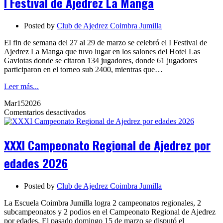
I Festival de Ajedrez La Manga
Ajedrez
La
Manga
Posted by
Club de Ajedrez Coimbra Jumilla
El fin de semana del 27 al 29 de marzo se celebró el I Festival de
Ajedrez La Manga que tuvo lugar en los salones del Hotel Las
Gaviotas donde se citaron 134 jugadores, donde 61 jugadores
participaron en el torneo sub 2400, mientras que…
Leer más...
Mar
15
2026
en
Comentarios desactivados
XXXI
Campeonato
Regional
XXXI Campeonato Regional de Ajedrez por
de
Ajedrez
edades 2026
por
edades
2026
Posted by
Club de Ajedrez Coimbra Jumilla
La Escuela Coimbra Jumilla logra 2 campeonatos regionales, 2
subcampeonatos y 2 podios en el Campeonato Regional de Ajedrez
por edades. El pasado domingo 15 de marzo se disputó el