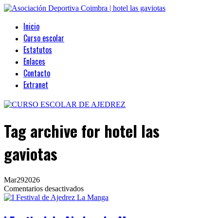
Inicio
Curso escolar
Estatutos
Enlaces
Contacto
Extranet
Tag archive
for hotel las
gaviotas
Mar
29
2026
en
Comentarios desactivados
I
Festival
de