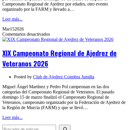
Campeonato Regional de Ajedrez por edades, otro evento
organizado por la FARM y llevado a…
Leer más...
Mar
15
2026
en
Comentarios desactivados
XIX
Campeonato
Regional
XIX Campeonato Regional de Ajedrez de
de
Ajedrez
Veteranos 2026
de
Veteranos
2026
Posted by
Club de Ajedrez Coimbra Jumilla
Miguel Ángel Martínez y Pedro Pol campeonan en las dos
categorías del Campeonato Regional de Veteranos. El pasado
domingo 15 de marzo finalizó el Campeonato Regional de
Veteranos, campeonato organizado por la Federación de Ajedrez de
la Región de Murcia (FARM) y que se llevó…
Leer más...
BUSCADOR DE NOTICIAS