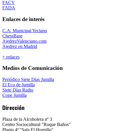
FACV
FADA
Enlaces de interés
C.A. Municipal Yeclano
ChessBase
AjedrezValenciano.com
Ajedrez en Madrid
+ enlaces
Medios de Comunicación
Periódico Siete Días Jumilla
El Eco de Jumilla
Siete Días Radio
Cope Jumilla
Dirección
Plaza de la Alcoholera nº 3
Centro Sociocultural "Roque Baños"
Planta 4ª "Sala El Hornillo"