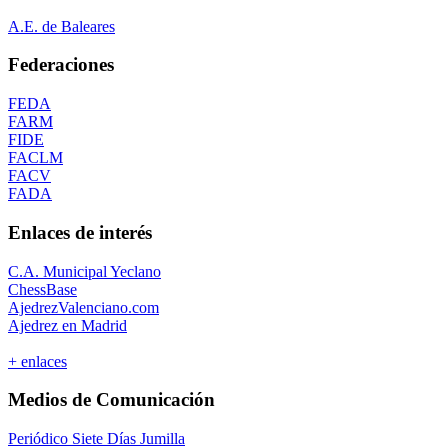
A.E. de Baleares
Federaciones
FEDA
FARM
FIDE
FACLM
FACV
FADA
Enlaces de interés
C.A. Municipal Yeclano
ChessBase
AjedrezValenciano.com
Ajedrez en Madrid
+ enlaces
Medios de Comunicación
Periódico Siete Días Jumilla