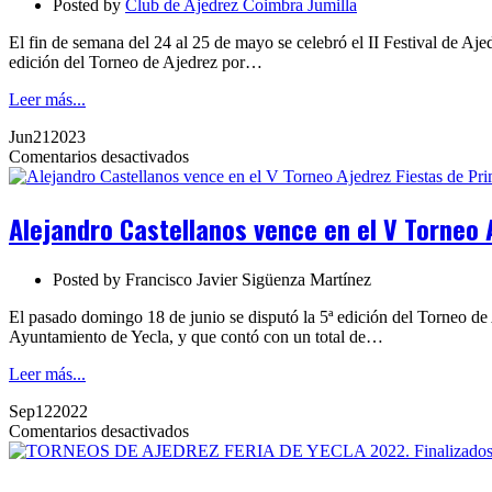
Posted by
Club de Ajedrez Coimbra Jumilla
Fortuna
2025
El fin de semana del 24 al 25 de mayo se celebró el II Festival de Aj
edición del Torneo de Ajedrez por…
Leer más...
Jun
21
2023
en
Comentarios desactivados
Alejandro
Castellanos
vence
Alejandro Castellanos vence en el V Torneo
en
el
V
Posted by
Francisco Javier Sigüenza Martínez
Torneo
Ajedrez
El pasado domingo 18 de junio se disputó la 5ª edición del Torneo de 
Fiestas
Ayuntamiento de Yecla, y que contó con un total de…
de
Primavera
Leer más...
2023
Sep
12
2022
de
en
Comentarios desactivados
Yecla
TORNEOS
DE
AJEDREZ