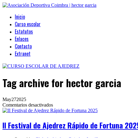
Inicio
Curso escolar
Estatutos
Enlaces
Contacto
Extranet
Tag archive
for hector garcia
May
27
2025
en
Comentarios desactivados
II
Festival
de
II Festival de Ajedrez Rápido de Fortuna 202
Ajedrez
Rápido
de